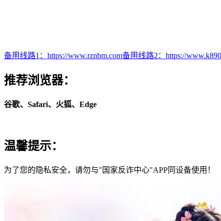
备用线路
1
：
https://www.rznbm.com
备用线路
2
：
https://www.k89
推荐浏览器：
谷歌、Safari、火狐、Edge
温馨提示：
为了您的隐私安全，请勿与"国家反诈中心"APP同设备使用！