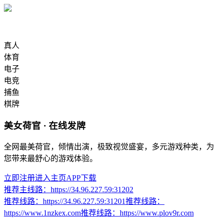
真人
体育
电子
电竞
捕鱼
棋牌
美女荷官 · 在线发牌
全网最美荷官，倾情出演，极致视觉盛宴，多元游戏种类，为
您带来最舒心的游戏体验。
立即注册
进入主页
APP下载
推荐主线路：
https://34.96.227.59:31202
推荐线路：
https://34.96.227.59:31201
推荐线路：
https://www.1nzkex.com
推荐线路：
https://www.plov9r.com