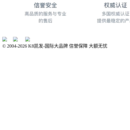
© 2004-
2026
K8凯发-国际大品牌 信誉保障 大额无忧