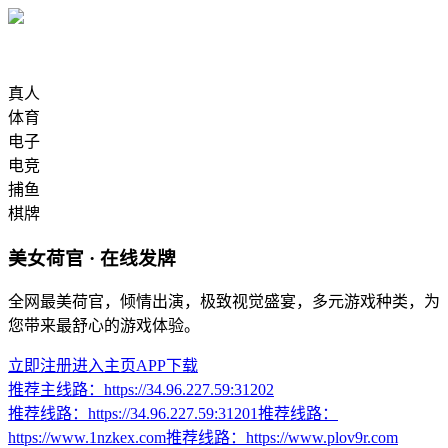
真人
体育
电子
电竞
捕鱼
棋牌
美女荷官 · 在线发牌
全网最美荷官，倾情出演，极致视觉盛宴，多元游戏种类，为
您带来最舒心的游戏体验。
立即注册
进入主页
APP下载
推荐主线路：
https://34.96.227.59:31202
推荐线路：
https://34.96.227.59:31201
推荐线路：
https://www.1nzkex.com
推荐线路：
https://www.plov9r.com