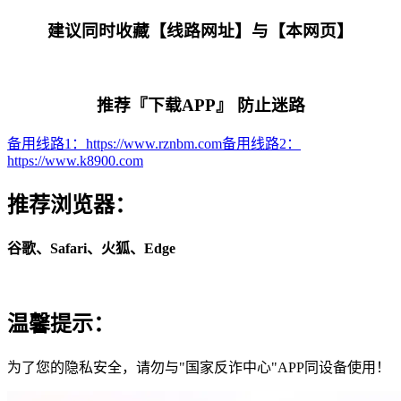
建议同时收藏【线路网址】与【本网页】
推荐『下载APP』 防止迷路
备用线路
1
：
https://www.rznbm.com
备用线路
2
：
https://www.k8900.com
推荐浏览器：
谷歌、Safari、火狐、Edge
温馨提示：
为了您的隐私安全，请勿与"国家反诈中心"APP同设备使用！