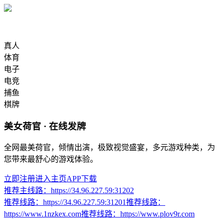
真人
体育
电子
电竞
捕鱼
棋牌
美女荷官 · 在线发牌
全网最美荷官，倾情出演，极致视觉盛宴，多元游戏种类，为
您带来最舒心的游戏体验。
立即注册
进入主页
APP下载
推荐主线路：
https://34.96.227.59:31202
推荐线路：
https://34.96.227.59:31201
推荐线路：
https://www.1nzkex.com
推荐线路：
https://www.plov9r.com