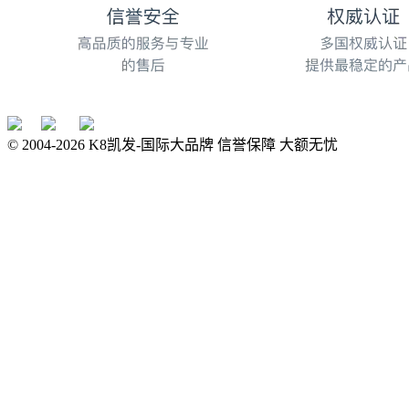
© 2004-
2026
K8凯发-国际大品牌 信誉保障 大额无忧