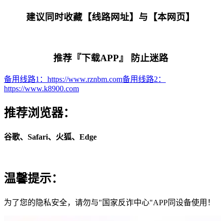
建议同时收藏【线路网址】与【本网页】
推荐『下载APP』 防止迷路
备用线路
1
：
https://www.rznbm.com
备用线路
2
：
https://www.k8900.com
推荐浏览器：
谷歌、Safari、火狐、Edge
温馨提示：
为了您的隐私安全，请勿与"国家反诈中心"APP同设备使用！