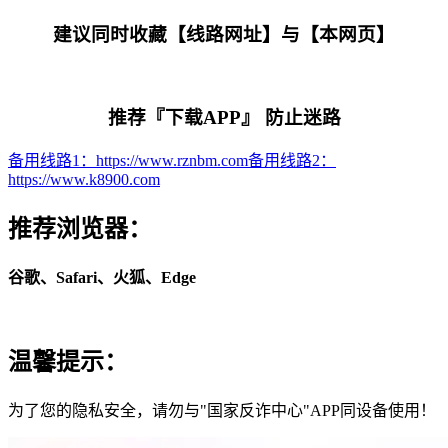
建议同时收藏【线路网址】与【本网页】
推荐『下载APP』 防止迷路
备用线路
1
：
https://www.rznbm.com
备用线路
2
：
https://www.k8900.com
推荐浏览器：
谷歌、Safari、火狐、Edge
温馨提示：
为了您的隐私安全，请勿与"国家反诈中心"APP同设备使用！